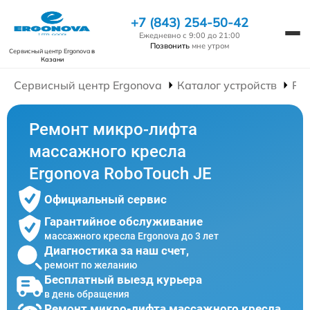
+7 (843) 254-50-42
Ежедневно с 9:00 до 21:00
Позвонить
мне утром
Сервисный центр Ergonova
в
Казани
Сервисный центр Ergonova
Каталог устройств
Ре
Ремонт микро-лифта
массажного кресла
Ergonova RoboTouch JE
Официальный сервис
Гарантийное обслуживание
массажного кресла Ergonova до 3 лет
Диагностика за наш счет,
ремонт по желанию
Бесплатный выезд курьера
в день обращения
Ремонт микро-лифта массажного кресла