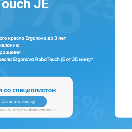
Touch JE
го кресла Ergonova до 3 лет
 желанию
бращения
ресла
Ergonova RoboTouch JE от 35 минут
я со специалистом
Оставить заявку
есь c
политикой конфиденциальности