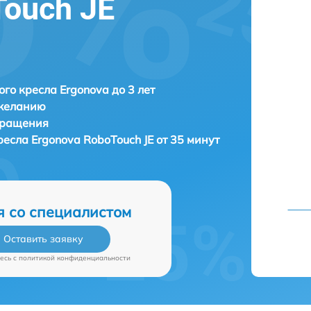
Touch JE
го кресла Ergonova до 3 лет
 желанию
бращения
ресла
Ergonova RoboTouch JE от 35 минут
я со специалистом
Оставить заявку
есь c
политикой конфиденциальности