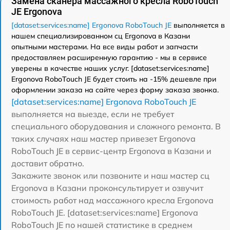
Замена сканера массажного кресла RoboTouch
JE Ergonova
[dataset:services:name] Ergonova RoboTouch JE
выполняется в
нашем специализированном сц Ergonova в Казани
опытными мастерами. На все виды работ и запчасти
предоставляем расширенную гарантию - мы в сервисе
уверены в качестве наших услуг. [dataset:services:name]
Ergonova RoboTouch JE будет стоить на -15% дешевле при
оформлении заказа на сайте через форму заказа звонка.
[dataset:services:name] Ergonova RoboTouch JE
выполняется на выезде, если не требует
специального оборудования и сложного ремонта. В
таких случаях наш мастер привезет Ergonova
RoboTouch JE в сервис-центр Ergonova в Казани и
доставит обратно.
Закажите звонок или позвоните и наш мастер сц
Ergonova в Казани проконсультирует и озвучит
стоимость работ над массажного кресла Ergonova
RoboTouch JE. [dataset:services:name] Ergonova
RoboTouch JE по нашей статистике в среднем